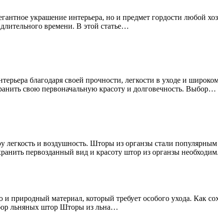
егантное украшение интерьера, но и предмет гордости любой хо
длительного времени. В этой статье…
терьера благодаря своей прочности, легкости в уходе и широко
хранить свою первоначальную красоту и долговечность. Выбор…
еру легкость и воздушность. Шторы из органзы стали популярны
хранить первозданный вид и красоту штор из органзы необходим.
о и природный материал, который требует особого ухода. Как с
ыбор льняных штор Шторы из льна…