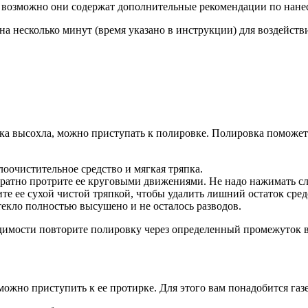
, возможно они содержат дополнительные рекомендации по нане
о на несколько минут (время указано в инструкции) для воздейств
ка высохла, можно приступать к полировке. Полировка поможет 
оочистительное средство и мягкая тряпка.
уратно протрите ее круговыми движениями. Не надо нажимать с
те ее сухой чистой тряпкой, чтобы удалить лишний остаток сред
текло полностью высушено и не осталось разводов.
одимости повторите полировку через определенный промежуток в
можно приступить к ее протирке. Для этого вам понадобится газ