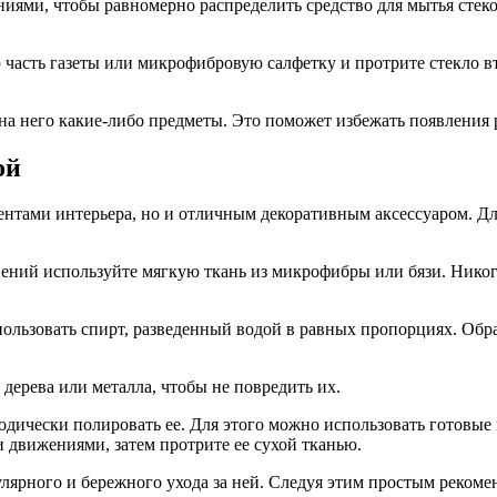
ями, чтобы равномерно распределить средство для мытья стеко
 часть газеты или микрофибровую салфетку и протрите стекло вто
 на него какие-либо предметы. Это поможет избежать появления 
ой
тами интерьера, но и отличным декоративным аксессуаром. Для 
знений используйте мягкую ткань из микрофибры или бязи. Нико
ользовать спирт, разведенный водой в равных пропорциях. Обр
дерева или металла, чтобы не повредить их.
одически полировать ее. Для этого можно использовать готовые
движениями, затем протрите ее сухой тканью.
гулярного и бережного ухода за ней. Следуя этим простым реко